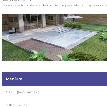
Su innovador sistema desbordante permite múltiples config
Medium
Casco (largo/ancho)
8.18 x 3.20 m