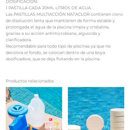
DOSIFICACIÓN:
1 PASTILLA CADA 20MIL LITROS DE AGUA.
Las PASTILLAS MULTIACCIÓN NATACLOR contienen cloro
de disolución lenta que mantienen de forma estable y
prolongada el agua de la piscina limpia y cristalina,
gracias a su acción antimicrobiana, alguicida y
clarificadora.
Recomendable para todo tipo de piscinas ya que no
decolora el fondo, se colocan dentro de una boya
dosificadora, que se deja flotando en la piscina.
Productos relacionados